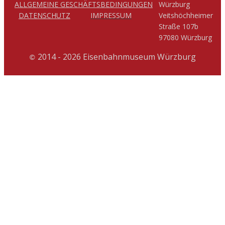
ALLGEMEINE GESCHÄFTSBEDINGUNGEN
Würzburg
DATENSCHUTZ
IMPRESSUM
Veitshöchheimer
Straße 107b
97080 Würzburg
2014 - 2026 Eisenbahnmuseum Würzburg
©