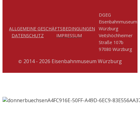
DGEG
Eisenbahnmuseum
ALLGEMEINE GESCHÄFTSBEDINGUNGEN
Würzburg
DATENSCHUTZ
IMPRESSUM
Veitshöchheimer
Straße 107b
97080 Würzburg
2014 - 2026 Eisenbahnmuseum Würzburg
©